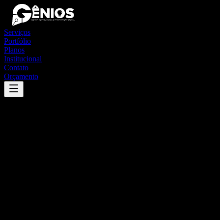
Serviços
Portfólio
Planos
Institucional
Contato
Orçamento
Success
'
licínio de almeida
'
App