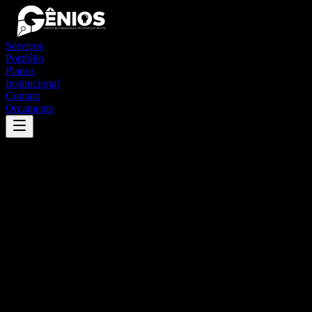
Serviços
Portfólio
Planos
Institucional
Contato
Orçamento
Success
'
limeira
'
App