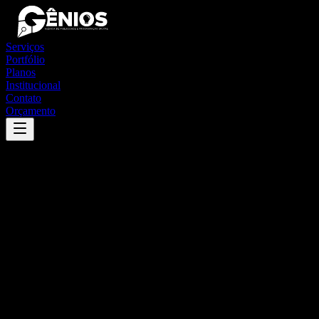
Serviços
Portfólio
Planos
Institucional
Contato
Orçamento
Success
'
lindóia
'
App