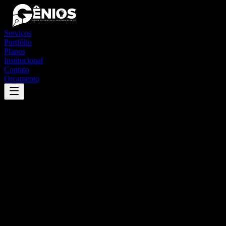
Serviços
Portfólio
Planos
Institucional
Contato
Orçamento
Success
'
luís gomes
'
App