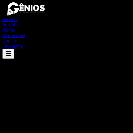
Serviços
Portfólio
Planos
Institucional
Contato
Orçamento
Success
'
luzilândia
'
App
{100}