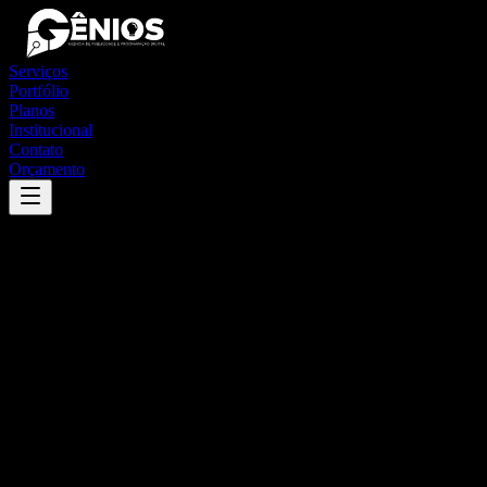
Serviços
Portfólio
Planos
Institucional
Contato
Orçamento
Success
'
macau
'
App