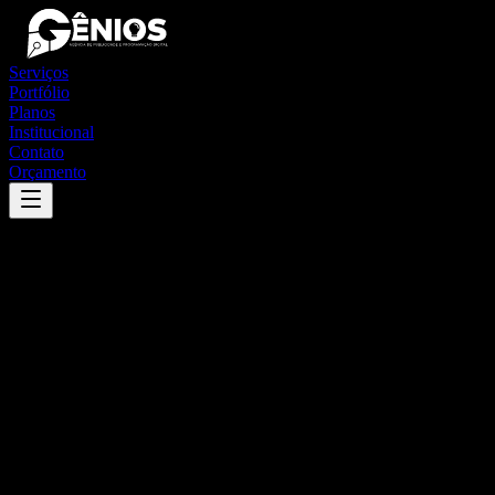
Serviços
Portfólio
Planos
Institucional
Contato
Orçamento
Success
'
macaúbas
'
App