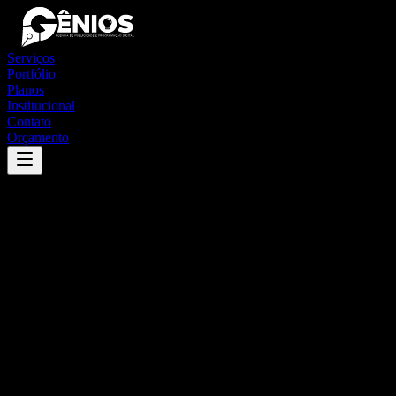
Serviços
Portfólio
Planos
Institucional
Contato
Orçamento
Success
'
mairinque
'
App