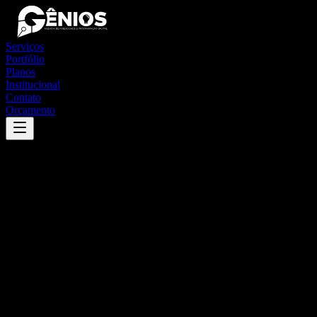
Serviços
Portfólio
Planos
Institucional
Contato
Orçamento
Success
'
malhada
'
App