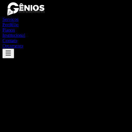
Serviços
Portfólio
Planos
Institucional
Contato
Orçamento
Success
'
manacapuru
'
App