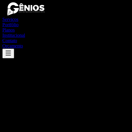
Serviços
Portfólio
Planos
Institucional
Contato
Orçamento
Success
'
mangueirinha
'
App