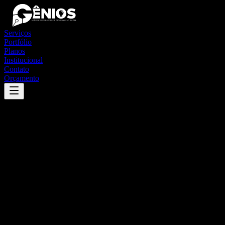
Serviços
Portfólio
Planos
Institucional
Contato
Orçamento
Success
'
manicoré
'
App
{100}