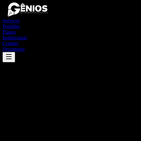
Serviços
Portfólio
Planos
Institucional
Contato
Orçamento
Success
'
manoel ribas
'
App
{100}