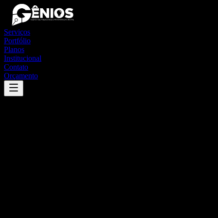
Serviços
Portfólio
Planos
Institucional
Contato
Orçamento
Success
'
mar vermelho
'
App