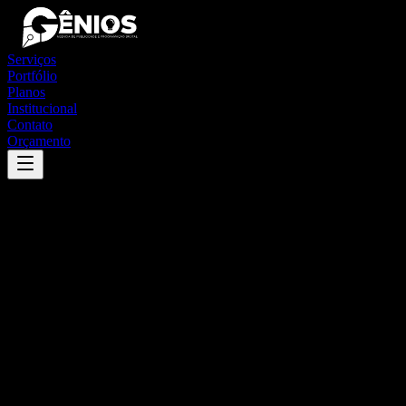
Serviços
Portfólio
Planos
Institucional
Contato
Orçamento
Success
'
marataízes
'
App