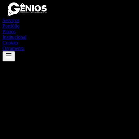
Serviços
Portfólio
Planos
Institucional
Contato
Orçamento
Success
'
marcação
'
App