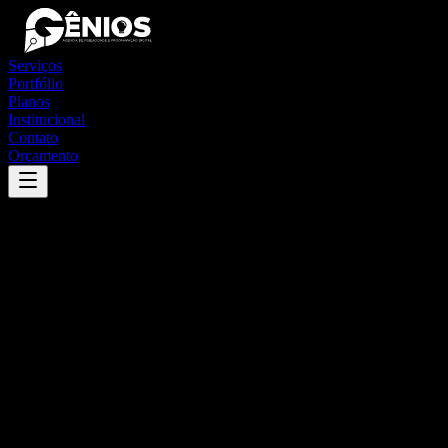
Serviços
Portfólio
Planos
Institucional
Contato
Orçamento
Success
'
marechal cândido rondon
'
App