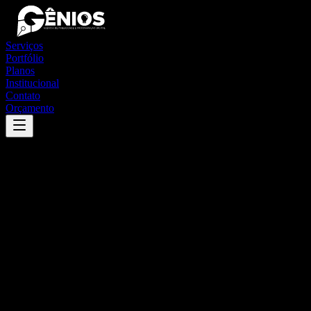
Serviços
Portfólio
Planos
Institucional
Contato
Orçamento
Success
'
mariano moro
'
App