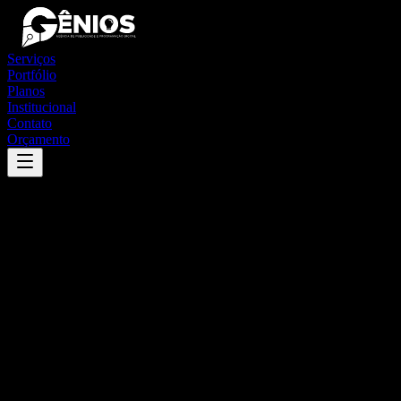
Serviços
Portfólio
Planos
Institucional
Contato
Orçamento
Success
'
marinópolis
'
App