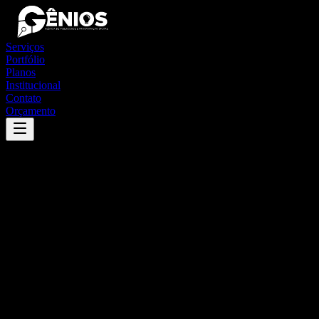
Serviços
Portfólio
Planos
Institucional
Contato
Orçamento
Success
'
martins soares
'
App