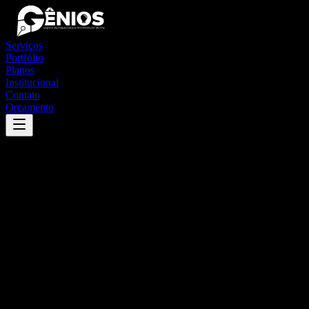
Serviços
Portfólio
Planos
Institucional
Contato
Orçamento
Success
'
massaranduba
'
App