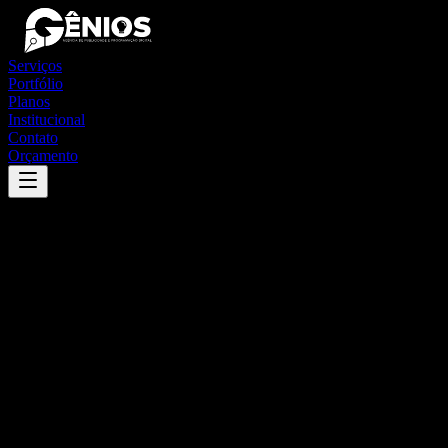
Serviços
Portfólio
Planos
Institucional
Contato
Orçamento
Success
'
mata roma
'
App