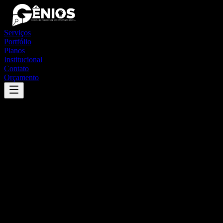
Serviços
Portfólio
Planos
Institucional
Contato
Orçamento
Success
'
matozinhos
'
App