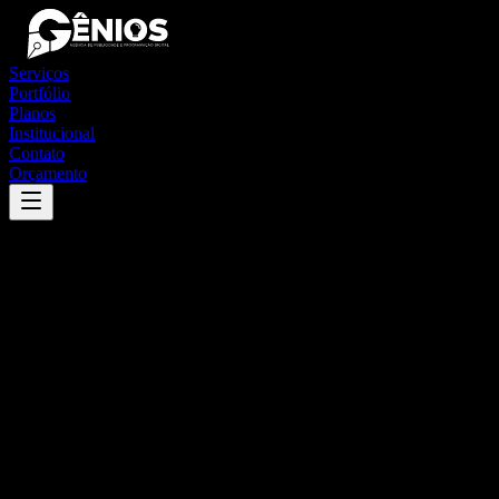
Serviços
Portfólio
Planos
Institucional
Contato
Orçamento
Success
'
matupá
'
App