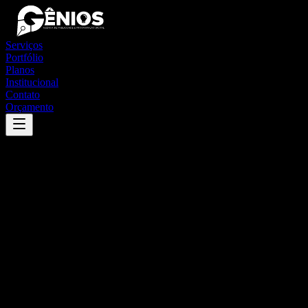
Serviços
Portfólio
Planos
Institucional
Contato
Orçamento
Success
'
mesquita
'
App
{100}