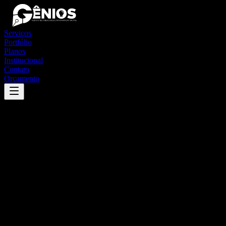
Serviços
Portfólio
Planos
Institucional
Contato
Orçamento
Success
'
mirante da serra
'
App