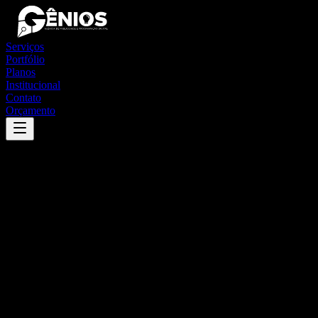
Serviços
Portfólio
Planos
Institucional
Contato
Orçamento
Success
'
mombaça
'
App