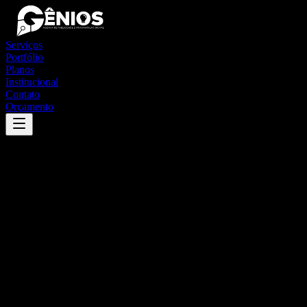
Serviços
Portfólio
Planos
Institucional
Contato
Orçamento
Success
'
mombuca
'
App