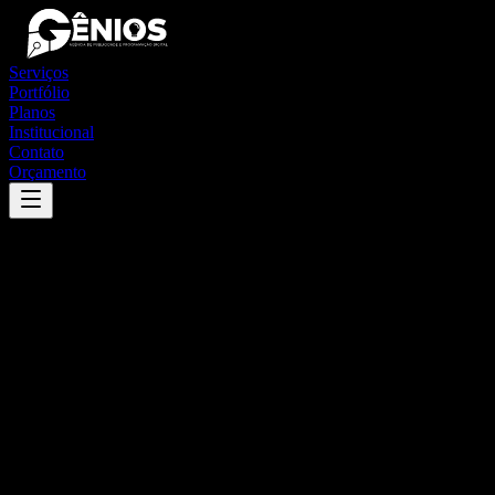
Serviços
Portfólio
Planos
Institucional
Contato
Orçamento
Success
'
monte santo do tocantins
'
App