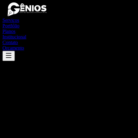
Serviços
Portfólio
Planos
Institucional
Contato
Orçamento
Success
'
montes altos
'
App