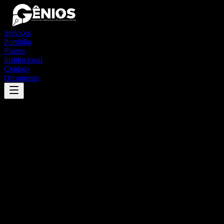
Serviços
Portfólio
Planos
Institucional
Contato
Orçamento
Success
'
mutuípe
'
App