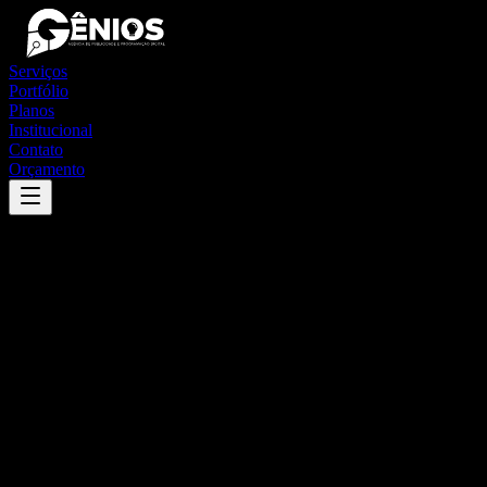
Serviços
Portfólio
Planos
Institucional
Contato
Orçamento
Success
'
narandiba
'
App