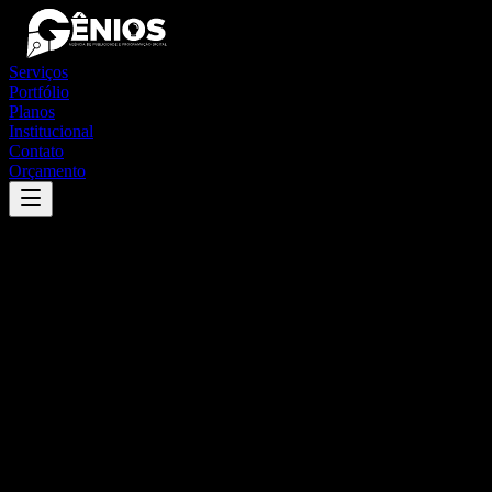
Serviços
Portfólio
Planos
Institucional
Contato
Orçamento
Success
'
nazária
'
App