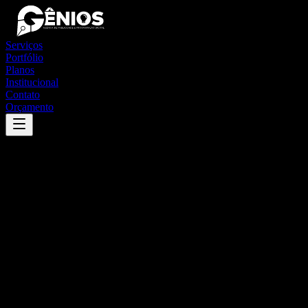
Serviços
Portfólio
Planos
Institucional
Contato
Orçamento
Success
'
nazário
'
App