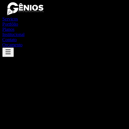
Serviços
Portfólio
Planos
Institucional
Contato
Orçamento
Success
'
nísia floresta
'
App