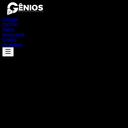
Serviços
Portfólio
Planos
Institucional
Contato
Orçamento
Success
'
nova bandeirantes
'
App