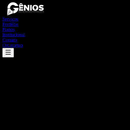
Serviços
Portfólio
Planos
Institucional
Contato
Orçamento
Success
'
nova friburgo
'
App