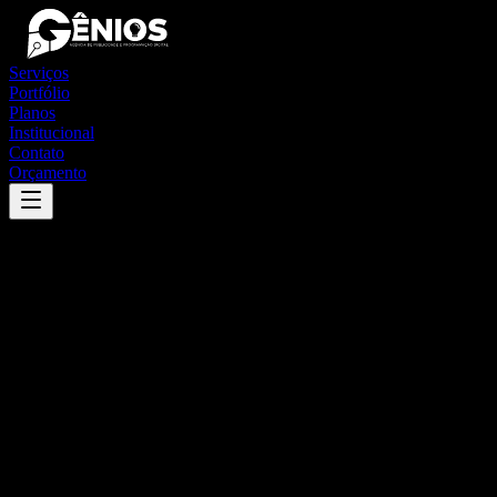
Serviços
Portfólio
Planos
Institucional
Contato
Orçamento
Success
'
nova marilândia
'
App