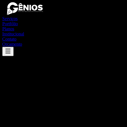
Serviços
Portfólio
Planos
Institucional
Contato
Orçamento
Success
'
nova olinda do maranhão
'
App