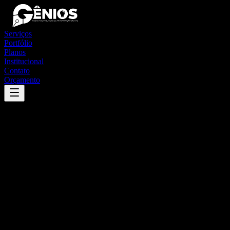
Serviços
Portfólio
Planos
Institucional
Contato
Orçamento
Success
'
nova prata
'
App