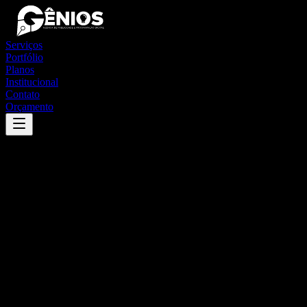
Serviços
Portfólio
Planos
Institucional
Contato
Orçamento
Success
'
novo cabrais
'
App