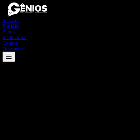
Serviços
Portfólio
Planos
Institucional
Contato
Orçamento
Success
'
novo horizonte do oeste
'
App