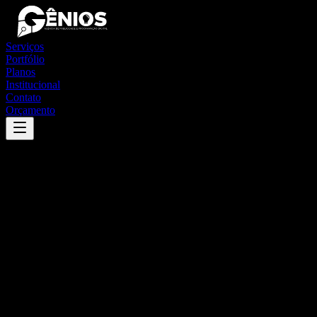
Serviços
Portfólio
Planos
Institucional
Contato
Orçamento
Success
'
novo triunfo
'
App