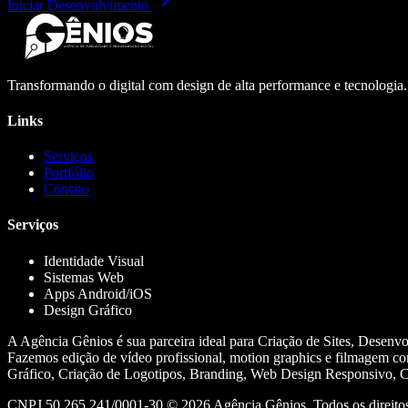
Iniciar Desenvolvimento
Transformando o digital com design de alta performance e tecnologia
Links
Serviços
Portfólio
Contato
Serviços
Identidade Visual
Sistemas Web
Apps Android/iOS
Design Gráfico
A Agência Gênios é sua parceira ideal para Criação de Sites, Desenv
Fazemos edição de vídeo profissional, motion graphics e filmagem co
Gráfico, Criação de Logotipos, Branding, Web Design Responsivo, Cr
CNPJ 50.265.241/0001-30 ©
2026
Agência Gênios. Todos os direitos