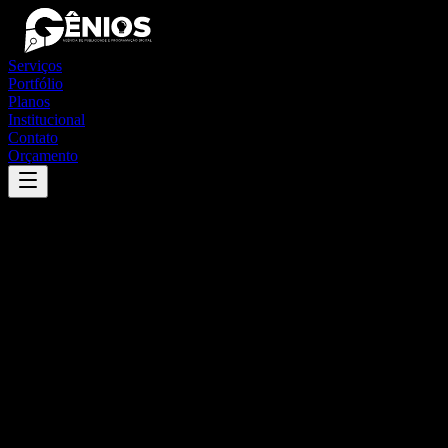
Serviços
Portfólio
Planos
Institucional
Contato
Orçamento
Success
'
ouriçangas
'
App