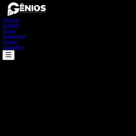
Serviços
Portfólio
Planos
Institucional
Contato
Orçamento
Success
'
pacatuba
'
App
{100}