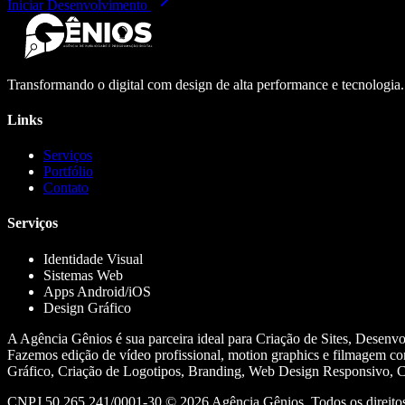
Iniciar Desenvolvimento
Transformando o digital com design de alta performance e tecnologia
Links
Serviços
Portfólio
Contato
Serviços
Identidade Visual
Sistemas Web
Apps Android/iOS
Design Gráfico
A Agência Gênios é sua parceira ideal para Criação de Sites, Desenv
Fazemos edição de vídeo profissional, motion graphics e filmagem co
Gráfico, Criação de Logotipos, Branding, Web Design Responsivo, Cr
CNPJ 50.265.241/0001-30 ©
2026
Agência Gênios. Todos os direitos