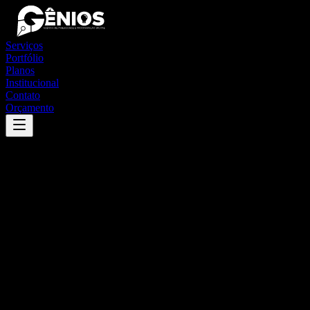
Serviços
Portfólio
Planos
Institucional
Contato
Orçamento
Success
'
paial
'
App