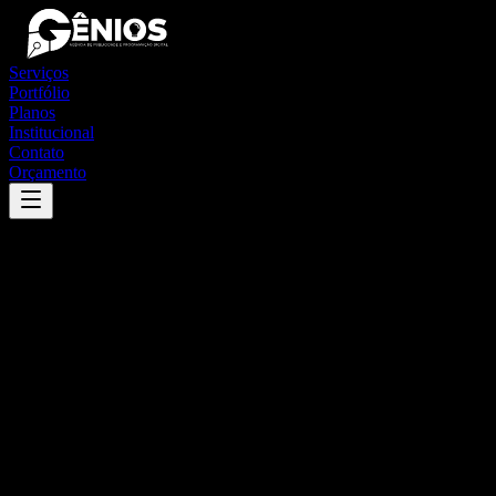
Serviços
Portfólio
Planos
Institucional
Contato
Orçamento
Success
'
palmeira
'
App