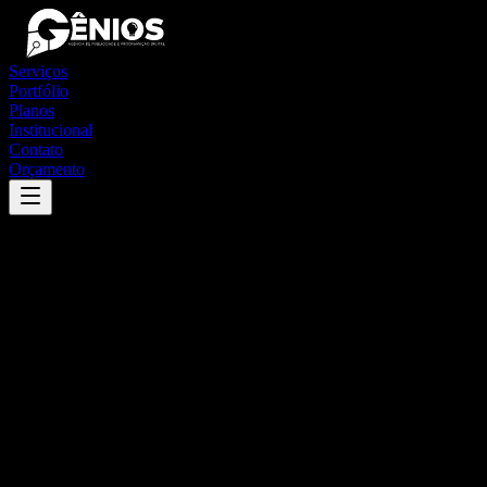
Serviços
Portfólio
Planos
Institucional
Contato
Orçamento
Success
'
palmeirândia
'
App