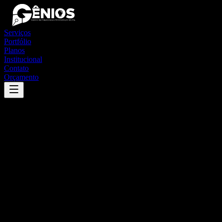
Serviços
Portfólio
Planos
Institucional
Contato
Orçamento
Success
'
palmeirópolis
'
App